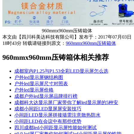
960mmx960mm压铸箱体
本文由【四川科美达科技有限公司】发布于：2017年07月03日
18时43分 转载请链接到原文：
960mmx960mm压铸箱体
960mmx960mm压铸箱体
相关推荐
成都室内P1.25与P1.53全彩LED显示屏怎么选
户外led显示屏钢结构图
户外led显示屏尺寸对照表
户外led显示屏价格
成都户外led显示屏品牌排行榜
成都科大达显示屏厂家带你了解led显示屏的5种安
成都小间距LED显屏屏安装技巧
小间距LED显示屏拼接墙需注意散热防水
小间距LED在会议中有那些优势
四川成都led小间距显示屏性能如何测试
p0.9 led屏厂家教你如何测试led小间距显示屏的性能